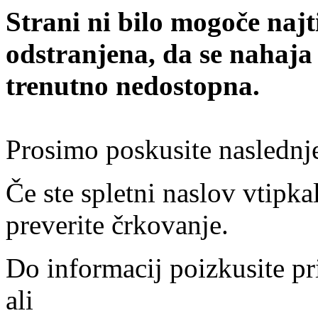
Strani ni bilo mogoče najt
odstranjena, da se nahaja
trenutno nedostopna.
Prosimo poskusite naslednj
Če ste spletni naslov vtipkal
preverite črkovanje.
Do informacij poizkusite pr
ali