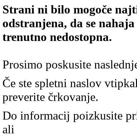
Strani ni bilo mogoče najt
odstranjena, da se nahaja
trenutno nedostopna.
Prosimo poskusite naslednj
Če ste spletni naslov vtipkal
preverite črkovanje.
Do informacij poizkusite pr
ali