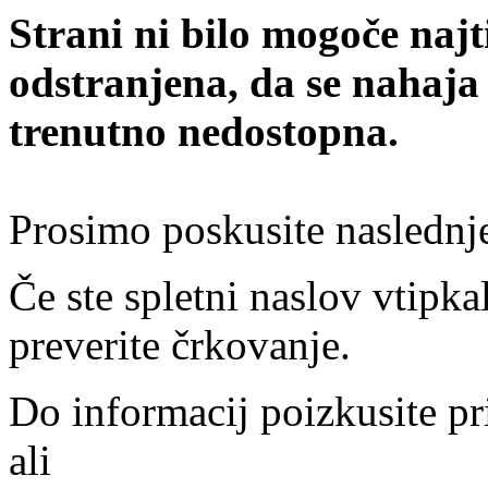
Strani ni bilo mogoče najt
odstranjena, da se nahaja
trenutno nedostopna.
Prosimo poskusite naslednj
Če ste spletni naslov vtipkal
preverite črkovanje.
Do informacij poizkusite pr
ali