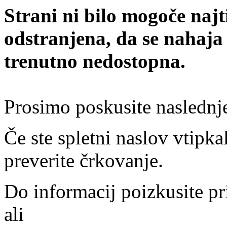
Strani ni bilo mogoče najt
odstranjena, da se nahaja
trenutno nedostopna.
Prosimo poskusite naslednj
Če ste spletni naslov vtipkal
preverite črkovanje.
Do informacij poizkusite pr
ali