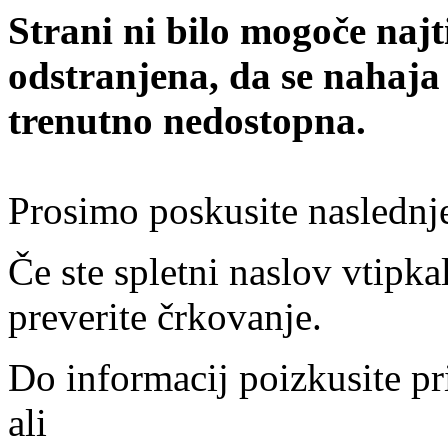
Strani ni bilo mogoče najt
odstranjena, da se nahaja
trenutno nedostopna.
Prosimo poskusite naslednj
Če ste spletni naslov vtipkal
preverite črkovanje.
Do informacij poizkusite pr
ali