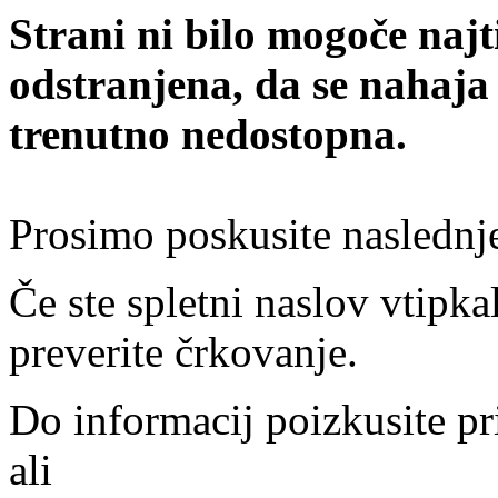
Strani ni bilo mogoče najt
odstranjena, da se nahaja
trenutno nedostopna.
Prosimo poskusite naslednj
Če ste spletni naslov vtipkal
preverite črkovanje.
Do informacij poizkusite pr
ali