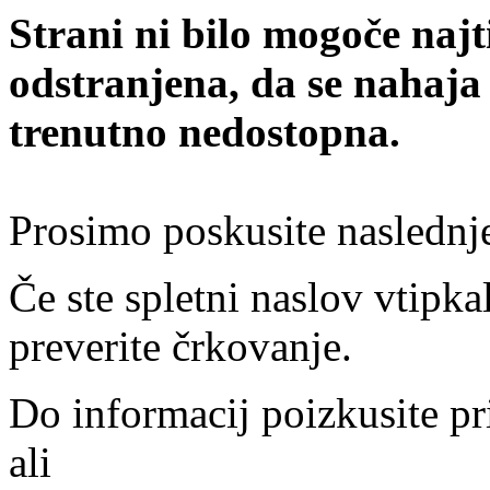
Strani ni bilo mogoče najt
odstranjena, da se nahaja
trenutno nedostopna.
Prosimo poskusite naslednj
Če ste spletni naslov vtipkal
preverite črkovanje.
Do informacij poizkusite pr
ali