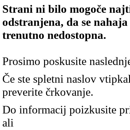
Strani ni bilo mogoče najt
odstranjena, da se nahaja
trenutno nedostopna.
Prosimo poskusite naslednj
Če ste spletni naslov vtipkal
preverite črkovanje.
Do informacij poizkusite pr
ali