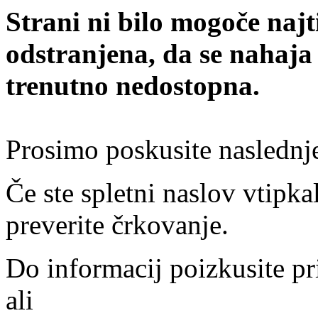
Strani ni bilo mogoče najt
odstranjena, da se nahaja
trenutno nedostopna.
Prosimo poskusite naslednj
Če ste spletni naslov vtipkal
preverite črkovanje.
Do informacij poizkusite pr
ali