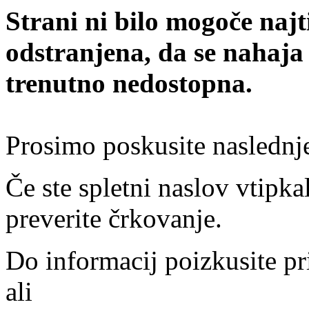
Strani ni bilo mogoče najt
odstranjena, da se nahaja
trenutno nedostopna.
Prosimo poskusite naslednj
Če ste spletni naslov vtipkal
preverite črkovanje.
Do informacij poizkusite pr
ali