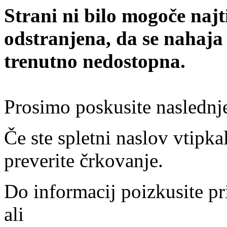
Strani ni bilo mogoče najt
odstranjena, da se nahaja
trenutno nedostopna.
Prosimo poskusite naslednj
Če ste spletni naslov vtipkal
preverite črkovanje.
Do informacij poizkusite pr
ali