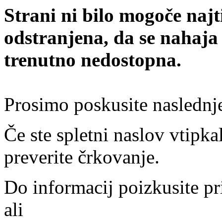
Strani ni bilo mogoče najt
odstranjena, da se nahaja
trenutno nedostopna.
Prosimo poskusite naslednj
Če ste spletni naslov vtipkal
preverite črkovanje.
Do informacij poizkusite pr
ali