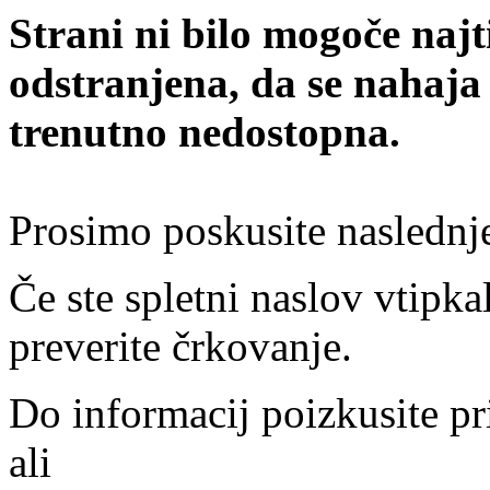
Strani ni bilo mogoče najt
odstranjena, da se nahaja
trenutno nedostopna.
Prosimo poskusite naslednj
Če ste spletni naslov vtipkal
preverite črkovanje.
Do informacij poizkusite pr
ali