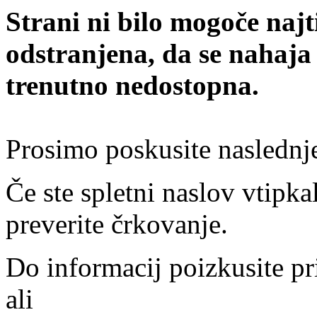
Strani ni bilo mogoče najt
odstranjena, da se nahaja
trenutno nedostopna.
Prosimo poskusite naslednj
Če ste spletni naslov vtipkal
preverite črkovanje.
Do informacij poizkusite pr
ali