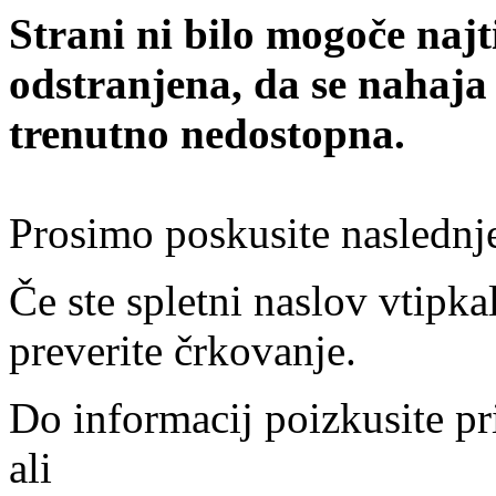
Strani ni bilo mogoče najt
odstranjena, da se nahaja
trenutno nedostopna.
Prosimo poskusite naslednj
Če ste spletni naslov vtipkal
preverite črkovanje.
Do informacij poizkusite pr
ali