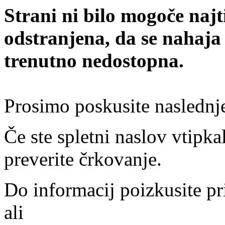
Strani ni bilo mogoče najt
odstranjena, da se nahaja
trenutno nedostopna.
Prosimo poskusite naslednj
Če ste spletni naslov vtipkal
preverite črkovanje.
Do informacij poizkusite pr
ali