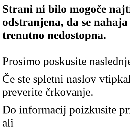
Strani ni bilo mogoče najt
odstranjena, da se nahaja
trenutno nedostopna.
Prosimo poskusite naslednj
Če ste spletni naslov vtipkal
preverite črkovanje.
Do informacij poizkusite pr
ali