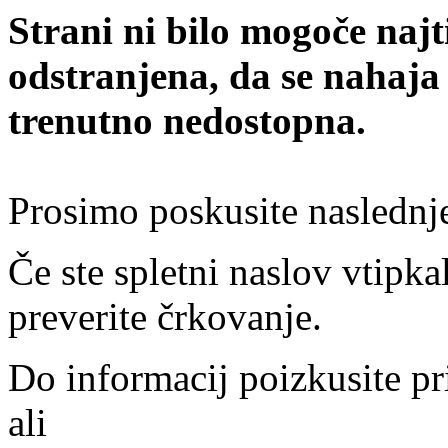
Strani ni bilo mogoče najt
odstranjena, da se nahaja
trenutno nedostopna.
Prosimo poskusite naslednj
Če ste spletni naslov vtipkal
preverite črkovanje.
Do informacij poizkusite pr
ali