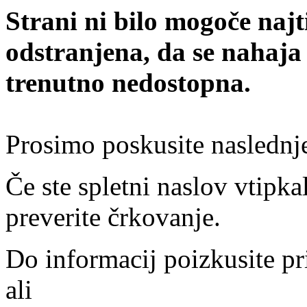
Strani ni bilo mogoče najt
odstranjena, da se nahaja
trenutno nedostopna.
Prosimo poskusite naslednj
Če ste spletni naslov vtipkal
preverite črkovanje.
Do informacij poizkusite pr
ali