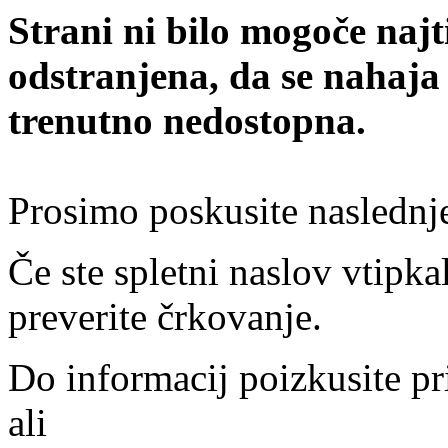
Strani ni bilo mogoče najt
odstranjena, da se nahaja
trenutno nedostopna.
Prosimo poskusite naslednj
Če ste spletni naslov vtipkal
preverite črkovanje.
Do informacij poizkusite pr
ali