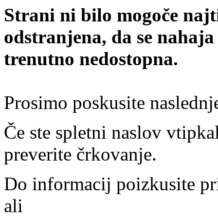
Strani ni bilo mogoče najt
odstranjena, da se nahaja
trenutno nedostopna.
Prosimo poskusite naslednj
Če ste spletni naslov vtipkal
preverite črkovanje.
Do informacij poizkusite pr
ali