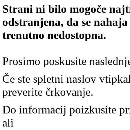
Strani ni bilo mogoče najt
odstranjena, da se nahaja
trenutno nedostopna.
Prosimo poskusite naslednj
Če ste spletni naslov vtipkal
preverite črkovanje.
Do informacij poizkusite pr
ali