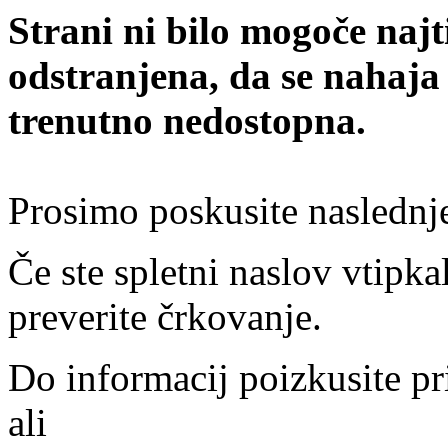
Strani ni bilo mogoče najt
odstranjena, da se nahaja
trenutno nedostopna.
Prosimo poskusite naslednj
Če ste spletni naslov vtipkal
preverite črkovanje.
Do informacij poizkusite pr
ali