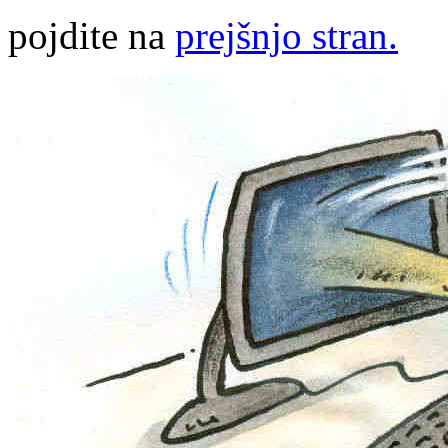
pojdite na
prejšnjo stran.