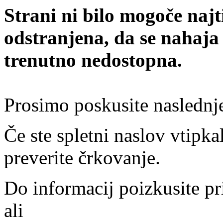
Strani ni bilo mogoče najt
odstranjena, da se nahaja
trenutno nedostopna.
Prosimo poskusite naslednj
Če ste spletni naslov vtipkal
preverite črkovanje.
Do informacij poizkusite pr
ali