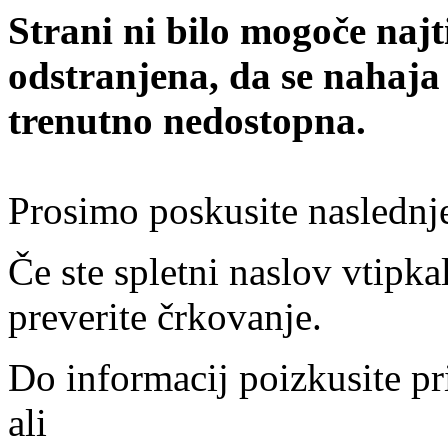
Strani ni bilo mogoče najt
odstranjena, da se nahaja
trenutno nedostopna.
Prosimo poskusite naslednj
Če ste spletni naslov vtipkal
preverite črkovanje.
Do informacij poizkusite pr
ali