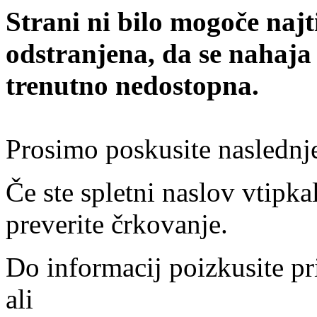
Strani ni bilo mogoče najt
odstranjena, da se nahaja
trenutno nedostopna.
Prosimo poskusite naslednj
Če ste spletni naslov vtipkal
preverite črkovanje.
Do informacij poizkusite pr
ali