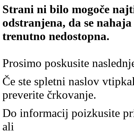
Strani ni bilo mogoče najt
odstranjena, da se nahaja
trenutno nedostopna.
Prosimo poskusite naslednj
Če ste spletni naslov vtipkal
preverite črkovanje.
Do informacij poizkusite pr
ali