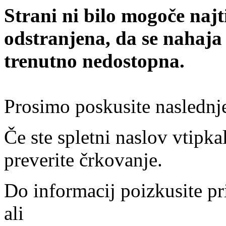
Strani ni bilo mogoče najt
odstranjena, da se nahaja
trenutno nedostopna.
Prosimo poskusite naslednj
Če ste spletni naslov vtipkal
preverite črkovanje.
Do informacij poizkusite pr
ali