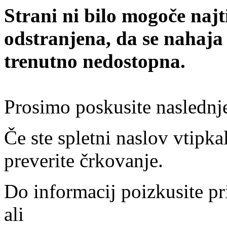
Strani ni bilo mogoče najt
odstranjena, da se nahaja
trenutno nedostopna.
Prosimo poskusite naslednj
Če ste spletni naslov vtipkal
preverite črkovanje.
Do informacij poizkusite pr
ali