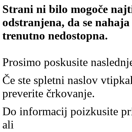
Strani ni bilo mogoče najt
odstranjena, da se nahaja
trenutno nedostopna.
Prosimo poskusite naslednj
Če ste spletni naslov vtipkal
preverite črkovanje.
Do informacij poizkusite pr
ali