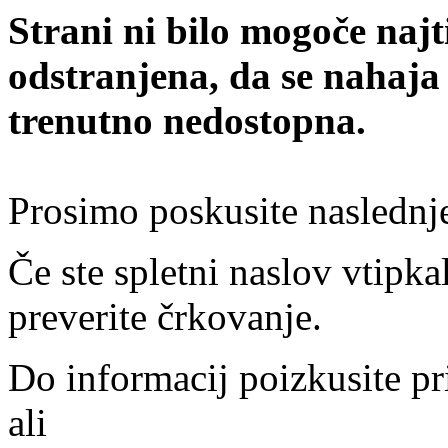
Strani ni bilo mogoče najt
odstranjena, da se nahaja
trenutno nedostopna.
Prosimo poskusite naslednj
Če ste spletni naslov vtipkal
preverite črkovanje.
Do informacij poizkusite pr
ali