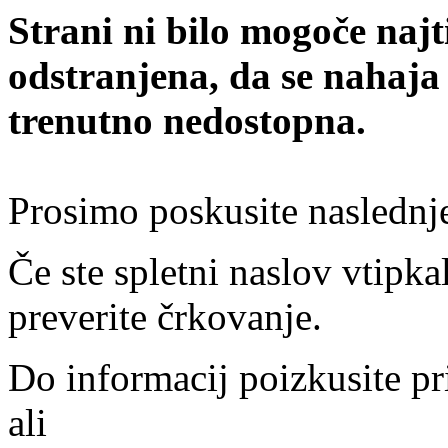
Strani ni bilo mogoče najt
odstranjena, da se nahaja
trenutno nedostopna.
Prosimo poskusite naslednj
Če ste spletni naslov vtipkal
preverite črkovanje.
Do informacij poizkusite pr
ali