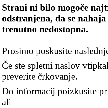
Strani ni bilo mogoče najt
odstranjena, da se nahaja
trenutno nedostopna.
Prosimo poskusite naslednj
Če ste spletni naslov vtipkal
preverite črkovanje.
Do informacij poizkusite pr
ali