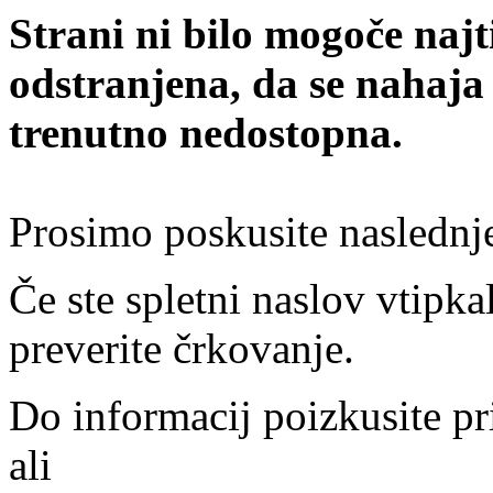
Strani ni bilo mogoče najt
odstranjena, da se nahaja
trenutno nedostopna.
Prosimo poskusite naslednj
Če ste spletni naslov vtipkal
preverite črkovanje.
Do informacij poizkusite pr
ali