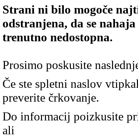
Strani ni bilo mogoče najt
odstranjena, da se nahaja
trenutno nedostopna.
Prosimo poskusite naslednj
Če ste spletni naslov vtipkal
preverite črkovanje.
Do informacij poizkusite pr
ali