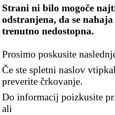
Strani ni bilo mogoče najt
odstranjena, da se nahaja
trenutno nedostopna.
Prosimo poskusite naslednj
Če ste spletni naslov vtipkal
preverite črkovanje.
Do informacij poizkusite pr
ali