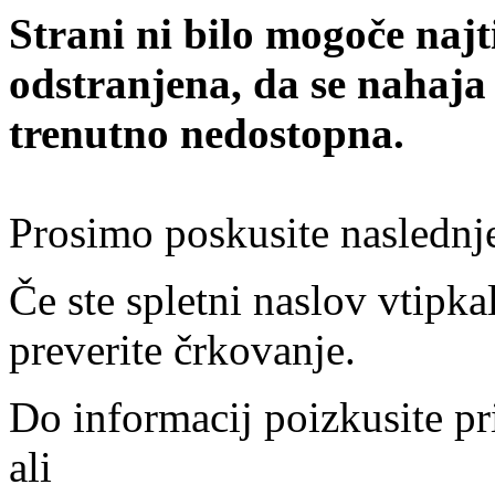
Strani ni bilo mogoče najt
odstranjena, da se nahaja
trenutno nedostopna.
Prosimo poskusite naslednj
Če ste spletni naslov vtipkal
preverite črkovanje.
Do informacij poizkusite pr
ali