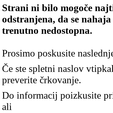
Strani ni bilo mogoče najt
odstranjena, da se nahaja
trenutno nedostopna.
Prosimo poskusite naslednj
Če ste spletni naslov vtipkal
preverite črkovanje.
Do informacij poizkusite pr
ali