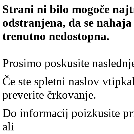
Strani ni bilo mogoče najt
odstranjena, da se nahaja
trenutno nedostopna.
Prosimo poskusite naslednj
Če ste spletni naslov vtipkal
preverite črkovanje.
Do informacij poizkusite pr
ali