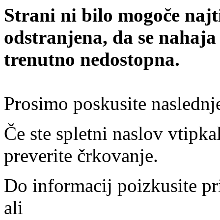
Strani ni bilo mogoče najt
odstranjena, da se nahaja
trenutno nedostopna.
Prosimo poskusite naslednj
Če ste spletni naslov vtipkal
preverite črkovanje.
Do informacij poizkusite pr
ali