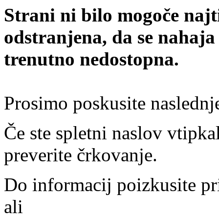
Strani ni bilo mogoče najt
odstranjena, da se nahaja
trenutno nedostopna.
Prosimo poskusite naslednj
Če ste spletni naslov vtipkal
preverite črkovanje.
Do informacij poizkusite pr
ali