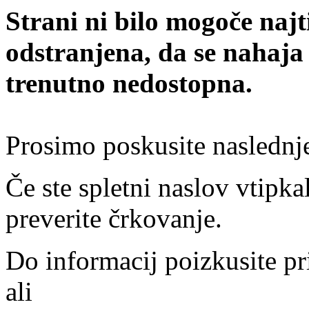
Strani ni bilo mogoče najt
odstranjena, da se nahaja
trenutno nedostopna.
Prosimo poskusite naslednj
Če ste spletni naslov vtipkal
preverite črkovanje.
Do informacij poizkusite pr
ali