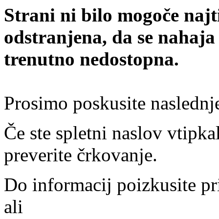
Strani ni bilo mogoče najt
odstranjena, da se nahaja
trenutno nedostopna.
Prosimo poskusite naslednj
Če ste spletni naslov vtipkal
preverite črkovanje.
Do informacij poizkusite pr
ali