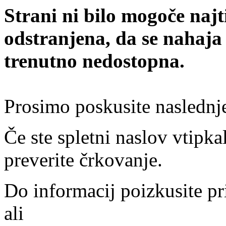
Strani ni bilo mogoče najt
odstranjena, da se nahaja
trenutno nedostopna.
Prosimo poskusite naslednj
Če ste spletni naslov vtipkal
preverite črkovanje.
Do informacij poizkusite pr
ali