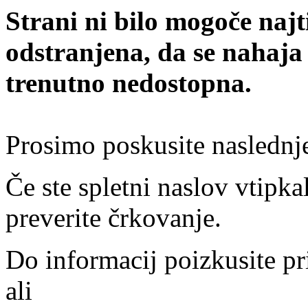
Strani ni bilo mogoče najt
odstranjena, da se nahaja
trenutno nedostopna.
Prosimo poskusite naslednj
Če ste spletni naslov vtipkal
preverite črkovanje.
Do informacij poizkusite pr
ali