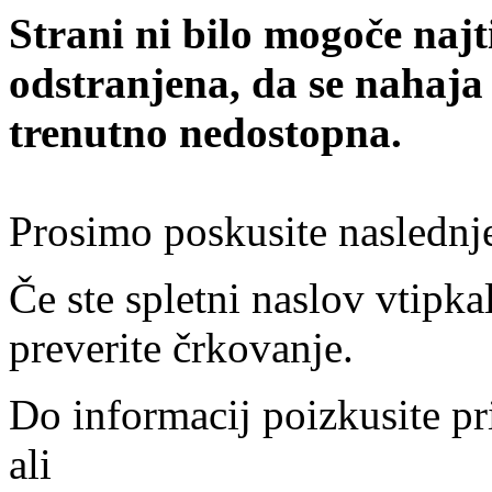
Strani ni bilo mogoče najt
odstranjena, da se nahaja
trenutno nedostopna.
Prosimo poskusite naslednj
Če ste spletni naslov vtipkal
preverite črkovanje.
Do informacij poizkusite pr
ali