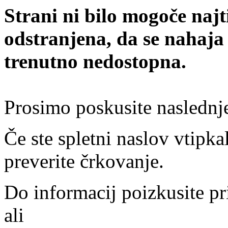
Strani ni bilo mogoče najt
odstranjena, da se nahaja
trenutno nedostopna.
Prosimo poskusite naslednj
Če ste spletni naslov vtipkal
preverite črkovanje.
Do informacij poizkusite pr
ali