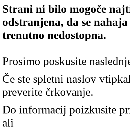
Strani ni bilo mogoče najt
odstranjena, da se nahaja
trenutno nedostopna.
Prosimo poskusite naslednj
Če ste spletni naslov vtipkal
preverite črkovanje.
Do informacij poizkusite pr
ali