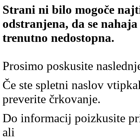
Strani ni bilo mogoče najt
odstranjena, da se nahaja
trenutno nedostopna.
Prosimo poskusite naslednj
Če ste spletni naslov vtipkal
preverite črkovanje.
Do informacij poizkusite pr
ali