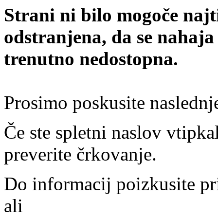
Strani ni bilo mogoče najt
odstranjena, da se nahaja
trenutno nedostopna.
Prosimo poskusite naslednj
Če ste spletni naslov vtipkal
preverite črkovanje.
Do informacij poizkusite pr
ali